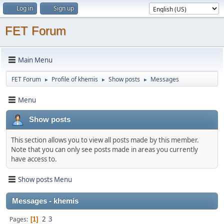
Log in
Sign up
FET Forum
Main Menu
FET Forum
Profile of khemis
Show posts
Messages
►
►
►
Menu
Show posts
This section allows you to view all posts made by this member.
Note that you can only see posts made in areas you currently
have access to.
Show posts Menu
Messages - khemis
2
3
Pages
1