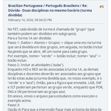
Brazilian Portuguese / Português Brasileiro
/
Re:
#5
Dúvida - Duas disciplinas no mesmo horário (turma
dividida)
February 14, 2026, 09:34:32 PM
No FET, cada divisão de turma é chamada de "grupo" (que
também podem ser divididos em subgrupos).
Para a Turma 1A ser dividida:
Passo 1: Dados-> Alunos-> Grupos -> clique uma vez na turma
que será dividida em dois grupos, em seguida, no botão Incluir
Na janela que se abre, dê um nome para cada grupo.
Por exemplo, nome= "verde" -> botão incluir; nome= "azul" ->
botão incluir.
Passo 2: Incluir as atividades ("aulas").
Enquanto HIS e RED serão associadas à turma 1A, as demais
disciplinas e docentes deverão ser associados aos grupos que
terão estas aulas (a turma dividida que, no nosso exemplo, é o
"verde" e o "azul"). Então, para a figura que enviaste, LAB, INF
e ICF poderiam pertencer ao grupo verde, enquanto que POR,
ING e IM pertenceriam ao grupo azul.
Em anexo, envio o arquivo para estudares como executei o
exemplo acima.
Passo 3:
Opção A) Para que a impressão fique mais próxima da ideia da