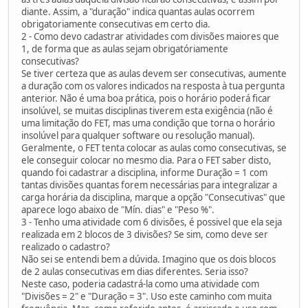
diante. Assim, a "duração" indica quantas aulas ocorrem
obrigatoriamente consecutivas em certo dia.
2 - Como devo cadastrar atividades com divisões maiores que
1, de forma que as aulas sejam obrigatóriamente
consecutivas?
Se tiver certeza que as aulas devem ser consecutivas, aumente
a duração com os valores indicados na resposta à tua pergunta
anterior. Não é uma boa prática, pois o horário poderá ficar
insolúvel, se muitas disciplinas tiverem esta exigência (não é
uma limitação do FET, mas uma condição que torna o horário
insolúvel para qualquer software ou resolução manual).
Geralmente, o FET tenta colocar as aulas como consecutivas, se
ele conseguir colocar no mesmo dia. Para o FET saber disto,
quando foi cadastrar a disciplina, informe Duração = 1 com
tantas divisões quantas forem necessárias para integralizar a
carga horária da disciplina, marque a opção "Consecutivas" que
aparece logo abaixo de "Mín. dias" e "Peso %".
3 - Tenho uma atividade com 6 divisões, é possivel que ela seja
realizada em 2 blocos de 3 divisões? Se sim, como deve ser
realizado o cadastro?
Não sei se entendi bem a dúvida. Imagino que os dois blocos
de 2 aulas consecutivas em dias diferentes. Seria isso?
Neste caso, poderia cadastrá-la como uma atividade com
"Divisões = 2" e "Duração = 3". Uso este caminho com muita