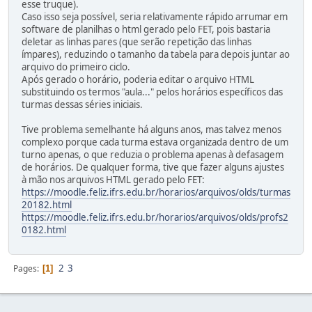
esse truque).
Caso isso seja possível, seria relativamente rápido arrumar em
software de planilhas o html gerado pelo FET, pois bastaria
deletar as linhas pares (que serão repetição das linhas
ímpares), reduzindo o tamanho da tabela para depois juntar ao
arquivo do primeiro ciclo.
Após gerado o horário, poderia editar o arquivo HTML
substituindo os termos "aula..." pelos horários específicos das
turmas dessas séries iniciais.
Tive problema semelhante há alguns anos, mas talvez menos
complexo porque cada turma estava organizada dentro de um
turno apenas, o que reduzia o problema apenas à defasagem
de horários. De qualquer forma, tive que fazer alguns ajustes
à mão nos arquivos HTML gerado pelo FET:
https://moodle.feliz.ifrs.edu.br/horarios/arquivos/olds/turmas
20182.html
https://moodle.feliz.ifrs.edu.br/horarios/arquivos/olds/profs2
0182.html
2
3
Pages
1