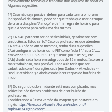
Possivelmente tenhas que trabalhar dois arquivos de horários.
Algumas sugestões:
1º) Caso não seja possível definir para cada turma o horário
indisponível de almoço, pode ser que tenha que usar o truque
de criar a disciplina "Almoço" e definir regra de horário para
que ela ocorra para cada uma das turmas.
2º) 1A a 4B parecem ser de séries iniciais, geralmente com
unidocência. Estou certo? Caso os professores que atendem
1A até 4B não sejam os mesmos, tenho duas sugestões.
2º.a) configurar os horários no FET como "aula 1"," aula 2",...;
em vez de "09:00" (ou "09:15"),"10:00" (ou "10:15"), etc.
2º.b) dividir cada hora em subgrupos de 15 minutos. Isso seria
mais trabalhoso, mas possível. Cada aula teria que ser
cadastrada com 4 durações cada (em Dados -> Atividades ->
"Incluir atividade") e ainda estabelecer regras de horários de
início.
3º) Do segundo ciclo em diante está mais complicado, mas
solúvel se não tiveres problemas de distribuição de
professores.
Considerando a última versão da imagem que postaste em
inglês
https://lalescu.ro/liviu/fet/forum/index.php?
topic=4874.0;topicseen
: