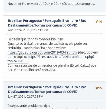
Novamente, os valores 10ex e 20ex são apenas exemplos.
Brazilian Portuguese / Português Brasileiro
/
Re:
#14
Desfasamentos/bolhas por causa do COVID
August 24, 2021, 02:27:12 PM
Fico feliz que tenhas conseguido, djm
Quanto ao trabalho manual de cadastrar, ele pode ser
reduzido usando planilha disponível em
https://g2025.blogspot.com/2019/03/fet.html
(discutido em
outro tópico:
https://lalescu.ro/liviu/fet/forum/index.php?
topic=3610.0
).
Com os recursos de um editor de planilha (Excel, Calc,..) boa
parte do trabalho será reduzida.
Brazilian Portuguese / Português Brasileiro
/
Re:
#15
Desfasamentos/bolhas por causa do COVID
July 27, 2021, 02:57:28 PM
Interessante problema, djm