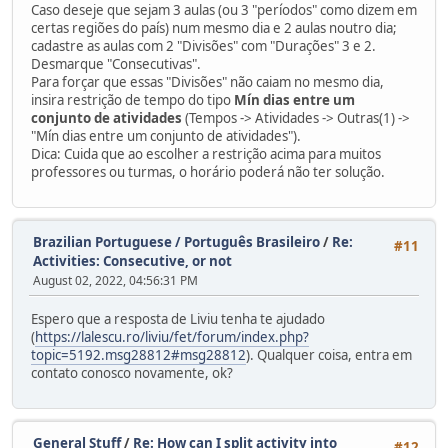
Caso deseje que sejam 3 aulas (ou 3 "períodos" como dizem em
certas regiões do país) num mesmo dia e 2 aulas noutro dia;
cadastre as aulas com 2 "Divisões" com "Durações" 3 e 2.
Desmarque "Consecutivas".
Para forçar que essas "Divisões" não caiam no mesmo dia,
insira restrição de tempo do tipo
Mín dias entre um
conjunto de atividades
(Tempos -> Atividades -> Outras(1) ->
"Mín dias entre um conjunto de atividades").
Dica: Cuida que ao escolher a restrição acima para muitos
professores ou turmas, o horário poderá não ter solução.
Brazilian Portuguese / Português Brasileiro
/
Re:
#11
Activities: Consecutive, or not
August 02, 2022, 04:56:31 PM
Espero que a resposta de Liviu tenha te ajudado
(
https://lalescu.ro/liviu/fet/forum/index.php?
topic=5192.msg28812#msg28812
). Qualquer coisa, entra em
contato conosco novamente, ok?
General Stuff
/
Re: How can I split activity into
#12