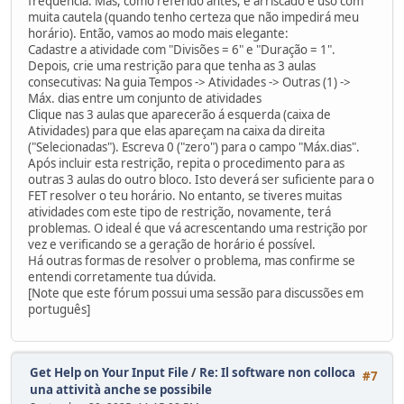
frequência. Mas, como referido antes, é arriscado e uso com
muita cautela (quando tenho certeza que não impedirá meu
horário). Então, vamos ao modo mais elegante:
Cadastre a atividade com "Divisões = 6" e "Duração = 1".
Depois, crie uma restrição para que tenha as 3 aulas
consecutivas: Na guia Tempos -> Atividades -> Outras (1) ->
Máx. dias entre um conjunto de atividades
Clique nas 3 aulas que aparecerão á esquerda (caixa de
Atividades) para que elas apareçam na caixa da direita
("Selecionadas"). Escreva 0 ("zero") para o campo "Máx.dias".
Após incluir esta restrição, repita o procedimento para as
outras 3 aulas do outro bloco. Isto deverá ser suficiente para o
FET resolver o teu horário. No entanto, se tiveres muitas
atividades com este tipo de restrição, novamente, terá
problemas. O ideal é que vá acrescentando uma restrição por
vez e verificando se a geração de horário é possível.
Há outras formas de resolver o problema, mas confirme se
entendi corretamente tua dúvida.
[Note que este fórum possui uma sessão para discussões em
português]
Get Help on Your Input File
/
Re: Il software non colloca
#7
una attività anche se possibile