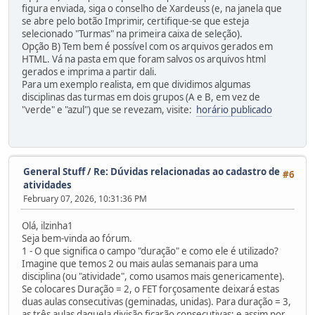
figura enviada, siga o conselho de Xardeuss (e, na janela que
se abre pelo botão Imprimir, certifique-se que esteja
selecionado "Turmas" na primeira caixa de seleção).
Opção B) Tem bem é possível com os arquivos gerados em
HTML. Vá na pasta em que foram salvos os arquivos html
gerados e imprima a partir dali.
Para um exemplo realista, em que dividimos algumas
disciplinas das turmas em dois grupos (A e B, em vez de
"verde" e "azul") que se revezam, visite:
horário publicado
General Stuff
/
Re: Dúvidas relacionadas ao cadastro de
#6
atividades
February 07, 2026, 10:31:36 PM
Olá, ilzinha1
Seja bem-vinda ao fórum.
1 - O que significa o campo "duração" e como ele é utilizado?
Imagine que temos 2 ou mais aulas semanais para uma
disciplina (ou "atividade", como usamos mais genericamente).
Se colocares Duração = 2, o FET forçosamente deixará estas
duas aulas consecutivas (geminadas, unidas). Para duração = 3,
as três aulas daquela divisão ficarão consecutivas; e assim por