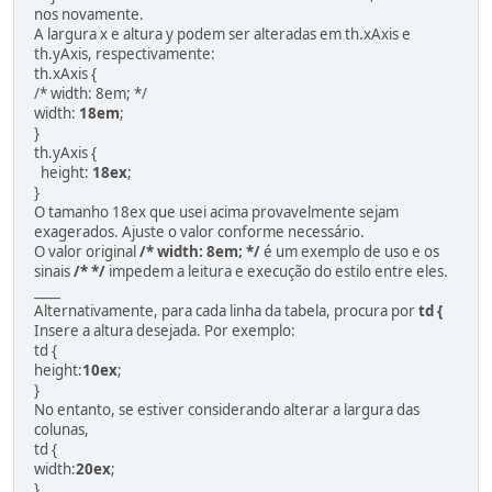
nos novamente.
A largura x e altura y podem ser alteradas em th.xAxis e
th.yAxis, respectivamente:
th.xAxis {
/* width: 8em; */
width:
18em
;
}
th.yAxis {
height:
18ex
;
}
O tamanho 18ex que usei acima provavelmente sejam
exagerados. Ajuste o valor conforme necessário.
O valor original
/* width: 8em; */
é um exemplo de uso e os
sinais
/* */
impedem a leitura e execução do estilo entre eles.
____
Alternativamente, para cada linha da tabela, procura por
td {
Insere a altura desejada. Por exemplo:
td {
height:
10ex
;
}
No entanto, se estiver considerando alterar a largura das
colunas,
td {
width:
20ex
;
}