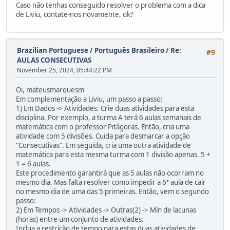
Caso não tenhas conseguido resolver o problema com a dica
de Liviu, contate-nos novamente, ok?
Brazilian Portuguese / Português Brasileiro
/
Re:
#9
AULAS CONSECUTIVAS
November 25, 2024, 05:44:22 PM
Oi, mateusmarquesm
Em complementação a Liviu, um passo a passo:
1) Em Dados -> Atividades: Crie duas atividades para esta
disciplina. Por exemplo, a turma A terá 6 aulas semanais de
matemática com o professor Pitágoras. Então, cria uma
atividade com 5 divisões. Cuida para desmarcar a opção
"Consecutivas". Em seguida, cria uma outra atividade de
matemática para esta mesma turma com 1 divisão apenas. 5 +
1 = 6 aulas.
Este procedimento garantirá que as 5 aulas não ocorram no
mesmo dia. Mas falta resolver como impedir a 6ª aula de cair
no mesmo dia de uma das 5 primeiras. Então, vem o segundo
passo:
2) Em Tempos -> Atividades -> Outras(2) -> Mín de lacunas
(horas) entre um conjunto de atividades.
Inclua a restrição de tempo para estas duas atividades de