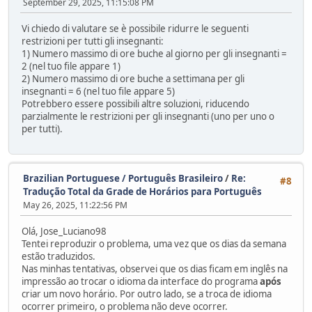
September 29, 2025, 11:15:08 PM
Vi chiedo di valutare se è possibile ridurre le seguenti
restrizioni per tutti gli insegnanti:
1) Numero massimo di ore buche al giorno per gli insegnanti =
2 (nel tuo file appare 1)
2) Numero massimo di ore buche a settimana per gli
insegnanti = 6 (nel tuo file appare 5)
Potrebbero essere possibili altre soluzioni, riducendo
parzialmente le restrizioni per gli insegnanti (uno per uno o
per tutti).
Brazilian Portuguese / Português Brasileiro
/
Re:
#8
Tradução Total da Grade de Horários para Português
May 26, 2025, 11:22:56 PM
Olá, Jose_Luciano98
Tentei reproduzir o problema, uma vez que os dias da semana
estão traduzidos.
Nas minhas tentativas, observei que os dias ficam em inglês na
impressão ao trocar o idioma da interface do programa
após
criar um novo horário. Por outro lado, se a troca de idioma
ocorrer primeiro, o problema não deve ocorrer.