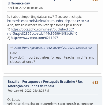
difference day
April 30, 2022, 01:04:08 AM
Is it about importing data as csv? If so, see this topic:
https://lalescu.ro/liviu/fet/forum/index.php?topic=267.0
Also, two links where you can get some tips & tricks:
1)
https://docs.zoho.com/sheet/published.do?
rid=5uqbs82826bcbecdd444c8669946f8bc9cff0
2)
http://www.vimeo.com/6211207
Quote from: ngoctp29121982 on April 29, 2022, 12:30:05 PM
Helo
How do I import activities for each teacher in different
classes at once?
Brazilian Portuguese / Português Brasileiro
/
Re:
#13
Alteração das linhas da tabela
February 08, 2022, 05:43:05 PM
Oi, Lucas
Veja se as dicas abaixo te atendem. Caso contrário, contacte-