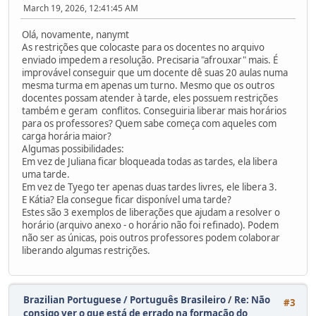
March 19, 2026, 12:41:45 AM
Olá, novamente, nanymt
As restrições que colocaste para os docentes no arquivo
enviado impedem a resolução. Precisaria "afrouxar" mais. É
improvável conseguir que um docente dê suas 20 aulas numa
mesma turma em apenas um turno. Mesmo que os outros
docentes possam atender à tarde, eles possuem restrições
também e geram conflitos. Conseguiria liberar mais horários
para os professores? Quem sabe começa com aqueles com
carga horária maior?
Algumas possibilidades:
Em vez de Juliana ficar bloqueada todas as tardes, ela libera
uma tarde.
Em vez de Tyego ter apenas duas tardes livres, ele libera 3.
E Kátia? Ela consegue ficar disponível uma tarde?
Estes são 3 exemplos de liberações que ajudam a resolver o
horário (arquivo anexo - o horário não foi refinado). Podem
não ser as únicas, pois outros professores podem colaborar
liberando algumas restrições.
Brazilian Portuguese / Português Brasileiro
/
Re: Não
#3
consigo ver o que está de errado na formação do