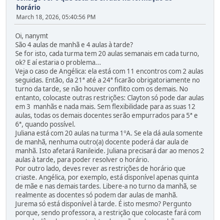
horário
March 18, 2026, 05:40:56 PM
Oi, nanymt
São 4 aulas de manhã e 4 aulas à tarde?
Se for isto, cada turma tem 20 aulas semanais em cada turno,
ok? E aí estaria o problema...
Veja o caso de Angélica: ela está com 11 encontros com 2 aulas
seguidas. Então, da 21ª até a 24ª ficarão obrigatoriamente no
turno da tarde, se não houver conflito com os demais. No
entanto, colocaste outras restrições: Clayton só pode dar aulas
em 3 manhãs e nada mais. Sem flexibilidade para as suas 12
aulas, todas os demais docentes serão empurrados para 5ª e
6ª, quando possível.
Juliana está com 20 aulas na turma 1ºA. Se ela dá aula somente
de manhã, nenhuma outro(a) docente poderá dar aula de
manhã. Isto afetará Ranileide. Juliana precisará dar ao menos 2
aulas à tarde, para poder resolver o horário.
Por outro lado, deves rever as restrições de horário que
criaste. Angélica, por exemplo, está disponível apenas quinta
de mãe e nas demais tardes. Libere-a no turno da manhã, se
realmente as docentes só podem dar aulas de manhã.
Jurema só está disponível à tarde. É isto mesmo? Pergunto
porque, sendo professora, a restrição que colocaste fará com