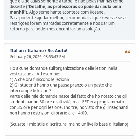
que ela dê aulas somente à tarde, e não pelas manhãs como
disseste ("
Detalhe, as professoras só pode dar aula pela
manhã
"). Algo semelhante acontece com Rosane.
Para poder te ajudar melhor, recomendaria que revesse se as
restrições foram marcadas corretamente e nos dar um
retorno para podermos encontrar uma solução.
Italian / Italiano
/
Re: Aiuto!
#4
February 26, 2026, 08:53:43 PM
Ho alcune domande sull'organizzazione delle lezioni nella
vostra scuola. Ad esempio:
1) A che ora finiscono le lezioni?
2) Gli studenti hanno una pausa pranzo o un pasto che
interrompe le lezioni?
Parte delle mie domande nasce dal fatto che ho notato che gli
studenti hanno 30 ore di attività, ma il FET era programmato
con 35 ore per ogni lezione. Inoltre, ho visto che gli insegnanti
non hanno restrizioni di orario alle 14:00.
(Scusate il mio stile di scrittura, ma ho un livello base di italiano)