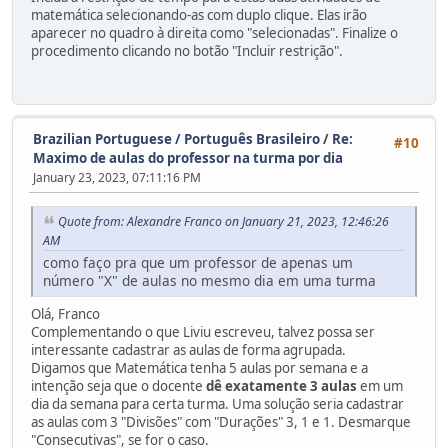
matemática selecionando-as com duplo clique. Elas irão
aparecer no quadro à direita como "selecionadas". Finalize o
procedimento clicando no botão "Incluir restrição".
Brazilian Portuguese / Português Brasileiro
/
Re:
#10
Maximo de aulas do professor na turma por dia
January 23, 2023, 07:11:16 PM
Quote from: Alexandre Franco on January 21, 2023, 12:46:26
AM
como faço pra que um professor de apenas um
número "X" de aulas no mesmo dia em uma turma
Olá, Franco
Complementando o que Liviu escreveu, talvez possa ser
interessante cadastrar as aulas de forma agrupada.
Digamos que Matemática tenha 5 aulas por semana e a
intenção seja que o docente
dê exatamente 3 aulas
em um
dia da semana para certa turma. Uma solução seria cadastrar
as aulas com 3 "Divisões" com "Durações" 3, 1 e 1. Desmarque
"Consecutivas", se for o caso.