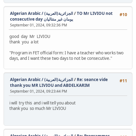
Algerian Arabic / (الجزائرية(العربية
/
TO Mr LIVIOU not
#10
consecutive day يومان غير متتاليان
September 01, 2024, 09:32:36 PM
good day Mr LIVIOU
thank you a lot
"Program in FET official form: I have a teacher who works two
days, and I want these two days to not be consecutive."
Algerian Arabic / (الجزائرية(العربية
/
Re: seance vide
#11
thank you MR LIVIOU and ABDELKARIM
September 01, 2024, 09:23:44 PM
i will try this and i will tell you about
thank you so much Mr LIVIOU