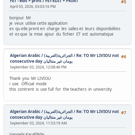
FET - edit + print
/
FET-EDIT + PRINT
#5
April 03, 2026, 03:03:16 PM
bonjour Mr
je veux utilise cette application
es qu elle prent en charge les salles et leurs disponibilites
et es que la mise ajour du fichier ET est automatique
Algerian Arabic / (الجزائرية(العربية
/
Re: TO Mr LIVIOU not
#6
consecutive day يومان غير متتاليان
September 03, 2024, 12:08:46 PM
Thank you Mr LIVIOU
i use Official mode
this contrent is use full for the teachers in univercity
Algerian Arabic / (الجزائرية(العربية
/
Re: TO Mr LIVIOU not
#7
consecutive day يومان غير متتاليان
September 03, 2024, 11:53:19 AM
Vangelis Karafillidis