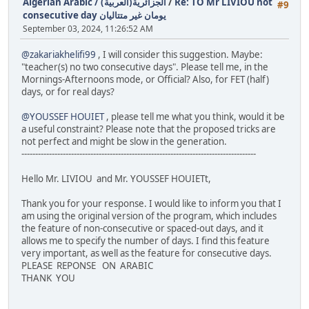
Algerian Arabic / (الجزائرية(العربية
/
Re: TO Mr LIVIOU not
#9
consecutive day يومان غير متتاليان
September 03, 2024, 11:26:52 AM
@zakariakhelifi99
, I will consider this suggestion. Maybe:
"teacher(s) no two consecutive days". Please tell me, in the
Mornings-Afternoons mode, or Official? Also, for FET (half)
days, or for real days?
@YOUSSEF HOUIET
, please tell me what you think, would it be
a useful constraint? Please note that the proposed tricks are
not perfect and might be slow in the generation.
-------------------------------------------------------------------------------------
Hello Mr. LIVIOU and Mr. YOUSSEF HOUIETt,
Thank you for your response. I would like to inform you that I
am using the original version of the program, which includes
the feature of non-consecutive or spaced-out days, and it
allows me to specify the number of days. I find this feature
very important, as well as the feature for consecutive days.
PLEASE REPONSE ON ARABIC
THANK YOU