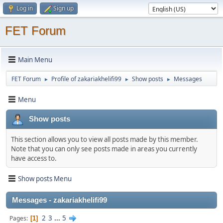
Log in
Sign up
FET Forum
Main Menu
FET Forum
Profile of zakariakhelifi99
Show posts
Messages
►
►
►
Menu
Show posts
This section allows you to view all posts made by this member.
Note that you can only see posts made in areas you currently
have access to.
Show posts Menu
Messages - zakariakhelifi99
2
3
...
5
Pages
1