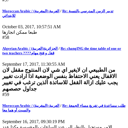
Moroccan Arabic / (العربية (المغربية
/
Re: تدبير الزمن المدرسي بالنسبة
للابتدائي
October 03, 2017, 10:57:51 AM
طبعا ممكن انجازها
#58
Algerian Arabic / (الجزائرية(العربية
/
Re: changING the time table of one or
two teachers ????قفل و فتح مهام
September 17, 2017, 11:30:55 AM
من الطبيعي ان لايغير اي شي لان المنتوج مقفل لان
الاقفال يعني الاحتفاظ بنفس الوضعية اذا ارادت تغيير
يجب عليك ازالة القفل للاساتذة الذين ترغب في تغيير
جداول حصصهم
#59
Moroccan Arabic / (العربية (المغربية
/
Re: طلب مساعدة في تفريغ مساء الجمعة
والسبت أو هما معا
September 16, 2017, 09:30:19 PM
الامر مستحيل بالنظر الى عدد الساعات بالمؤسسة وكذا عدد