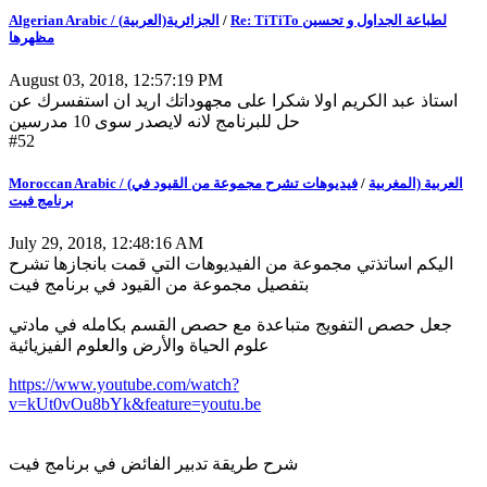
Algerian Arabic / (الجزائرية(العربية
/
Re: TiTiTo لطباعة الجداول و تحسين
مظهرها
August 03, 2018, 12:57:19 PM
استاذ عبد الكريم اولا شكرا على مجهوداتك اريد ان استفسرك عن
حل للبرنامج لانه لايصدر سوى 10 مدرسين
#52
فيديوهات تشرح مجموعة من القيود في
/
Moroccan Arabic / (العربية (المغربية
برنامج فيت
July 29, 2018, 12:48:16 AM
اليكم اساتذتي مجموعة من الفيديوهات التي قمت بانجازها تشرح
بتفصيل مجموعة من القيود في برنامج فيت
جعل حصص التفويج متباعدة مع حصص القسم بكامله في مادتي
علوم الحياة والأرض والعلوم الفيزيائية
https://www.youtube.com/watch?
v=kUt0vOu8bYk&feature=youtu.be
شرح طريقة تدبير الفائض في برنامج فيت