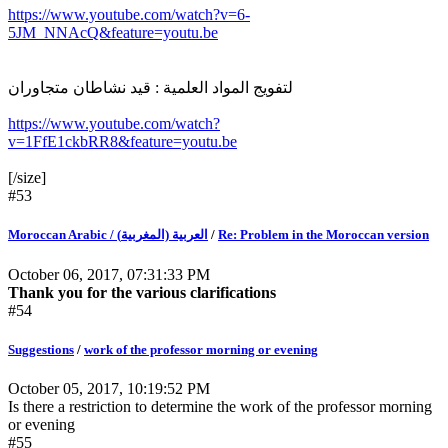
https://www.youtube.com/watch?v=6-
5JM_NNAcQ&feature=youtu.be
لتفويج المواد العلمية : قيد نشاطان متجاوران
https://www.youtube.com/watch?
v=1FfE1ckbRR8&feature=youtu.be
[/size]
#53
Moroccan Arabic / (العربية (المغربية
/
Re: Problem in the Moroccan version
October 06, 2017, 07:31:33 PM
Thank you for the various clarifications
#54
Suggestions
/
work of the professor morning or evening
October 05, 2017, 10:19:52 PM
Is there a restriction to determine the work of the professor morning
or evening
#55