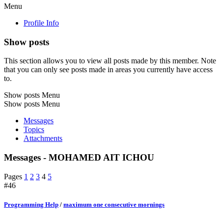
Menu
Profile Info
Show posts
This section allows you to view all posts made by this member. Note
that you can only see posts made in areas you currently have access
to.
Show posts Menu
Show posts Menu
Messages
Topics
Attachments
Messages - MOHAMED AIT ICHOU
Pages
1
2
3
4
5
#46
Programming Help
/
maximum one consecutive mornings