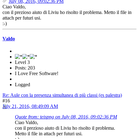
July 08, 2016, 09:02:36 PM
Ciao Valdo,
con il prezioso aiuto di Liviu ho risolto il problema. Metto il file in
attach per futuri usi.
:-)
Valdo
Level 3
Posts: 203
I Love Free Software!
Logged
Re: Aule con la presenza simultanea di più classi (es palestra)
#16
July 21, 2016, 08:49:09 AM
Quote from: teispng on July 08, 2016, 09:02:36 PM
Ciao Valdo,
con il prezioso aiuto di Liviu ho risolto il problema.
Metto il file in attach per futuri usi.