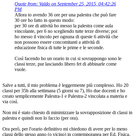
Quote from: Valdo on September 25, 2015, 04:42:26
PM
Allora io avendo 36 ore per una palestra che può fare
30 ore ho fatto in questo modo:
per 30 ore di attività ho messo la palestra come aula
vincolante, per 6 no scegliendo tutte terze diverse; poi
ho messo il vincolo per ognuna di queste 6 attività che
non possono essere concomitanti a attività di
educazione fisica di tutte le prime e le seconde.
Così facendo ho un orario in cui si sovrappongo sono le
classi terze, pur lasciando libero fet di abbinarle come
vuole.
Salve a tutti, il mio problema è leggermente più complesso. Ho 20
classi per 35h alla settimana (5 giorni su 7), Ho due docenti e ho
creato semplicemente Palestra-1 e Palestra-2 vincolata a materia e
via così.
Non mi è stato chiesto di minimizzare la sovrapposizione di classi in
palestra e quindi non lo faccio (per ora).
Ora però, per l'orario definitivo mi chiedono di avere per lo meno
classi dello stesso anno (o vicino) in contemporanea per Ed. Fisica.