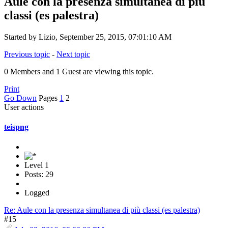
Aule con la presenza simultanea di più
classi (es palestra)
Started by Lizio, September 25, 2015, 07:01:10 AM
Previous topic
-
Next topic
0 Members and 1 Guest are viewing this topic.
Print
Go Down
Pages
1
2
User actions
teispng
Level 1
Posts: 29
Logged
Re: Aule con la presenza simultanea di più classi (es palestra)
#15