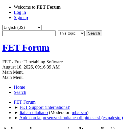
Welcome to
FET Forum
.
Log in
Sign up
FET Forum
FET - Free Timetabling Software
August 10, 2026, 09:16:39 AM
Main Menu
Main Menu
Home
Search
FET Forum
►
FET Support (International)
►
Italian / Italiano
(Moderator:
mbarsan
)
►
Aule con la presenza simultanea di più classi (es palestra)