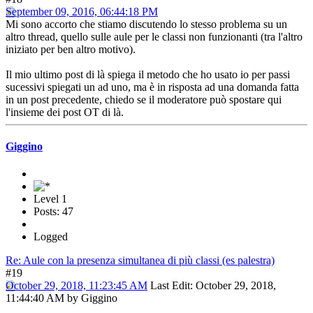
September 09, 2016, 06:44:18 PM
Mi sono accorto che stiamo discutendo lo stesso problema su un
altro thread, quello sulle aule per le classi non funzionanti (tra l'altro
iniziato per ben altro motivo).
Il mio ultimo post di là spiega il metodo che ho usato io per passi
sucessivi spiegati un ad uno, ma è in risposta ad una domanda fatta
in un post precedente, chiedo se il moderatore può spostare qui
l'insieme dei post OT di là.
Giggino
Level 1
Posts: 47
Logged
Re: Aule con la presenza simultanea di più classi (es palestra)
#19
October 29, 2018, 11:23:45 AM
Last Edit
: October 29, 2018,
11:44:40 AM by Giggino