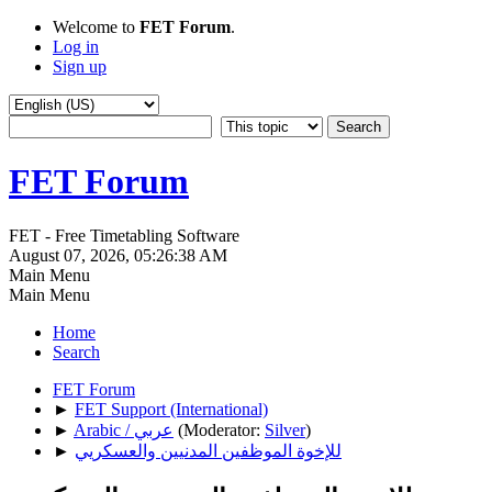
Welcome to
FET Forum
.
Log in
Sign up
FET Forum
FET - Free Timetabling Software
August 07, 2026, 05:26:38 AM
Main Menu
Main Menu
Home
Search
FET Forum
►
FET Support (International)
)
Silver
(Moderator:
Arabic / عربي
►
للإخوة الموظفين المدنيين والعسكريي
►