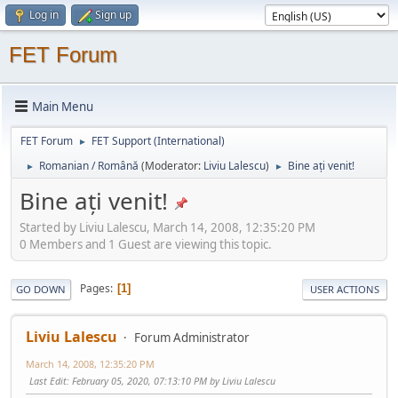
Log in
Sign up
FET Forum
Main Menu
FET Forum
FET Support (International)
►
Romanian / Română
(Moderator:
Liviu Lalescu
)
Bine ați venit!
►
►
Bine ați venit!
Started by Liviu Lalescu, March 14, 2008, 12:35:20 PM
0 Members and 1 Guest are viewing this topic.
Pages
1
GO DOWN
USER ACTIONS
Liviu Lalescu
Forum Administrator
March 14, 2008, 12:35:20 PM
Last Edit
: February 05, 2020, 07:13:10 PM by Liviu Lalescu