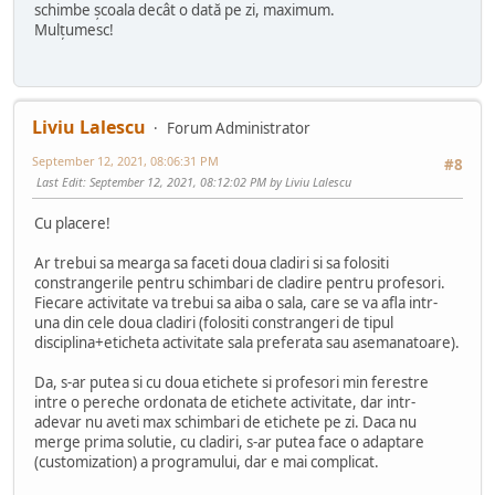
schimbe școala decât o dată pe zi, maximum.
Mulțumesc!
Liviu Lalescu
Forum Administrator
September 12, 2021, 08:06:31 PM
#8
Last Edit
: September 12, 2021, 08:12:02 PM by Liviu Lalescu
Cu placere!
Ar trebui sa mearga sa faceti doua cladiri si sa folositi
constrangerile pentru schimbari de cladire pentru profesori.
Fiecare activitate va trebui sa aiba o sala, care se va afla intr-
una din cele doua cladiri (folositi constrangeri de tipul
disciplina+eticheta activitate sala preferata sau asemanatoare).
Da, s-ar putea si cu doua etichete si profesori min ferestre
intre o pereche ordonata de etichete activitate, dar intr-
adevar nu aveti max schimbari de etichete pe zi. Daca nu
merge prima solutie, cu cladiri, s-ar putea face o adaptare
(customization) a programului, dar e mai complicat.