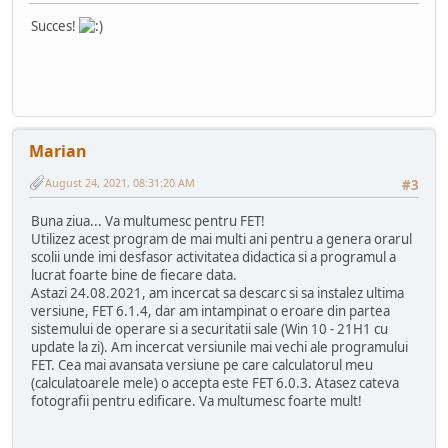
Succes!
Marian
August 24, 2021, 08:31:20 AM
#3
Buna ziua... Va multumesc pentru FET!
Utilizez acest program de mai multi ani pentru a genera orarul
scolii unde imi desfasor activitatea didactica si a programul a
lucrat foarte bine de fiecare data.
Astazi 24.08.2021, am incercat sa descarc si sa instalez ultima
versiune, FET 6.1.4, dar am intampinat o eroare din partea
sistemului de operare si a securitatii sale (Win 10 - 21H1 cu
update la zi). Am incercat versiunile mai vechi ale programului
FET. Cea mai avansata versiune pe care calculatorul meu
(calculatoarele mele) o accepta este FET 6.0.3. Atasez cateva
fotografii pentru edificare. Va multumesc foarte mult!