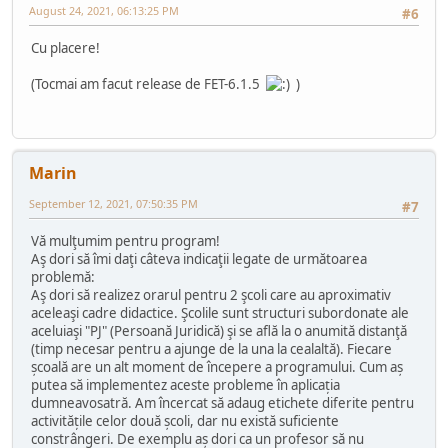
August 24, 2021, 06:13:25 PM
#6
Cu placere!
(Tocmai am facut release de FET-6.1.5
)
Marin
September 12, 2021, 07:50:35 PM
#7
Vă mulţumim pentru program!
Aş dori să îmi daţi câteva indicaţii legate de următoarea
problemă:
Aş dori să realizez orarul pentru 2 şcoli care au aproximativ
aceleaşi cadre didactice. Şcolile sunt structuri subordonate ale
aceluiaşi "PJ" (Persoană Juridică) şi se află la o anumită distanţă
(timp necesar pentru a ajunge de la una la cealaltă). Fiecare
școală are un alt moment de începere a programului. Cum aș
putea să implementez aceste probleme în aplicația
dumneavosatră. Am încercat să adaug etichete diferite pentru
activitățile celor două școli, dar nu există suficiente
constrângeri. De exemplu aș dori ca un profesor să nu