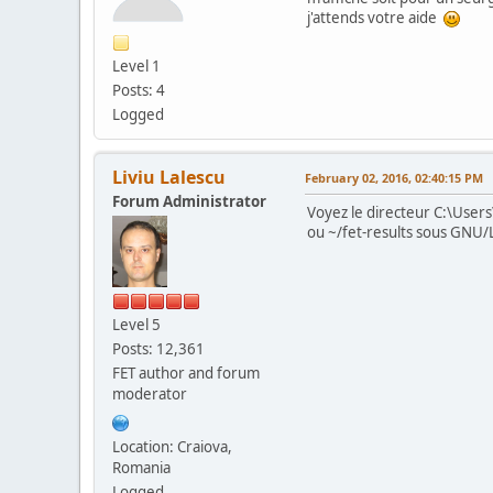
j'attends votre aide
Level 1
Posts: 4
Logged
Liviu Lalescu
February 02, 2016, 02:40:15 PM
Forum Administrator
Voyez le directeur C:\Users
ou ~/fet-results sous GNU/
Level 5
Posts: 12,361
FET author and forum
moderator
Location: Craiova,
Romania
Logged