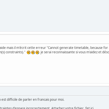
aide mais il m'écrit cette erreur "Cannot generate timetable, because for
s) constraints)."
je serai reconnaissante si vous m'aidez et dés
 est difficile de parler en francais pour moi.
traintes d'espace incorrectement. Attachez votre fichier .fet ici.