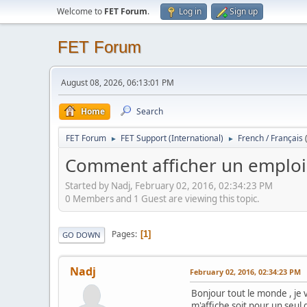
Welcome to
FET Forum
.
Log in
Sign up
FET Forum
August 08, 2026, 06:13:01 PM
Home
Search
FET Forum
FET Support (International)
French / Français
►
►
Comment afficher un emploi
Started by Nadj, February 02, 2016, 02:34:23 PM
0 Members and 1 Guest are viewing this topic.
Pages
1
GO DOWN
Nadj
February 02, 2016, 02:34:23 PM
Bonjour tout le monde , je v
m'affiche soit pour un seul