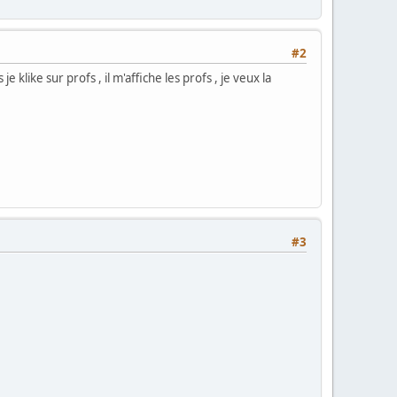
#2
e klike sur profs , il m'affiche les profs , je veux la
#3