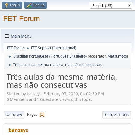
Log in
Sign up
FET Forum
Main Menu
FET Forum
FET Support (International)
►
Brazilian Portuguese / Português Brasileiro
(Moderator:
Matsumoto
)
►
Três aulas da mesma matéria, mas não consecutivas
►
Três aulas da mesma matéria,
mas não consecutivas
Started by banzsys, February 05, 2020, 04:02:30 PM
0 Members and 1 Guest are viewing this topic.
Pages
1
GO DOWN
USER ACTIONS
banzsys