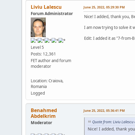
Liviu Lalescu
June 25, 2022, 05:29:30 PM
Forum Administrator
Nice! I added, thank you, B
I am now trying to solve it 
Edit: I added it as "7-fro
Level 5
Posts: 12,361
FET author and forum
moderator
Location: Craiova,
Romania
Logged
Benahmed
June 25, 2022, 05:36:41 PM
Abdelkrim
Quote from: Liviu Lalescu
Moderator
Nice! I added, thank you