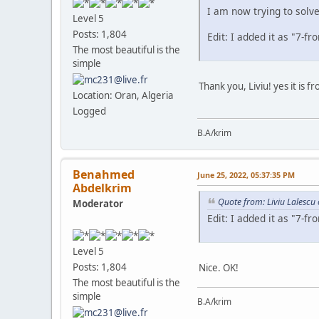
I am now trying to solve
Level 5
Posts: 1,804
Edit: I added it as "7-
The most beautiful is the
simple
Thank you, Liviu! yes it is f
Location: Oran, Algeria
Logged
B.A/krim
Benahmed
June 25, 2022, 05:37:35 PM
Abdelkrim
Quote from: Liviu Lalescu
Moderator
Edit: I added it as "7-
Level 5
Posts: 1,804
Nice. OK!
The most beautiful is the
simple
B.A/krim