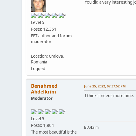
You did a very interesting 
Level 5
Posts: 12,361
FET author and forum
moderator
Location: Craiova,
Romania
Logged
Benahmed
June 25, 2022, 07:37:52 PM
Abdelkrim
I think it needs more time. W
Moderator
Level 5
Posts: 1,804
B.A/krim
The most beautiful is the