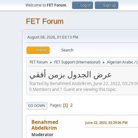
Welcome to
FET Forum
.
Log in
Sign up
FET Forum
August 08, 2026, 01:03:13 PM
Home
Search
FET Forum
FET Support (International)
►
►
عرض الجدول بزمن أفقي
Started by Benahmed Abdelkrim, June 22, 2022, 03:29:
0 Members and 1 Guest are viewing this topic.
2
Pages
1
GO DOWN
Benahmed
June 22, 2022, 03:29:06 PM
Abdelkrim
Moderator