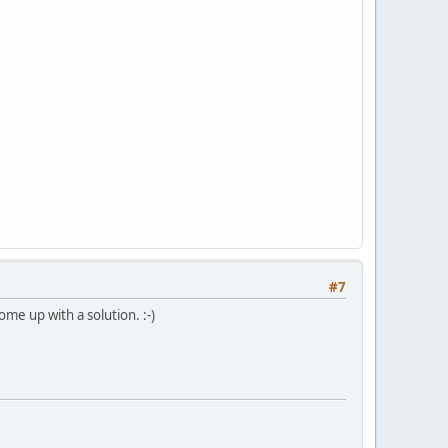
#7
ome up with a solution. :-)