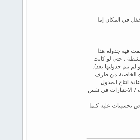
فل في المكان إما
تمت فيه جدولة هذا
" شطة ، حتى لو كانت
لم يتم جدولتها بعد
تم اقتراح هذه الخاصية من طرف Vangelis Karafillidis و Alexey Chernous ر
ادة انتاج الجدول
 / الاختبارات في نفس
ض تحسينات عليه كلما