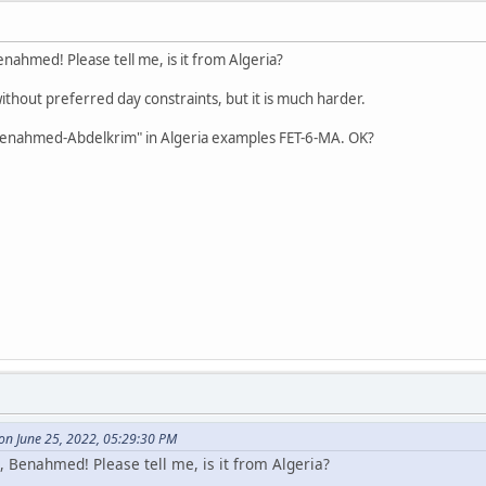
enahmed! Please tell me, is it from Algeria?
without preferred day constraints, but it is much harder.
m-Benahmed-Abdelkrim" in Algeria examples FET-6-MA. OK?
 on June 25, 2022, 05:29:30 PM
, Benahmed! Please tell me, is it from Algeria?