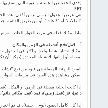
إحدى الخصائص الجميلة والقوية التي يتمتع بها ب
FET
هي عرض الجدول الزمني بزمن أفقي. هذه الخاص
الطلاب" أو "قاعات". أو من طريق القائمة: ج
ماذا يمكنك فعله في مربع الحوار الخاص بعرض
أ - قفل/فتح أنشطة في الزمن والمكان
مقفلة أو إزالتها للأنشطة المحددة (يمكن أن تكون غير مقفلة فقط إذا لم تكن مقفلة بشكل دائم).
القيود الزمنية المقفلة هي قيود من نوع "نش".
يمكن مشاهدة هذه القيود في مربعات الحوار للقيود الموافقة. يتم إضافة قيود جديدة للقفل في نهاية قائمة القيود.
إذا كانت الخلية مقفلة في الزمن أو المكان (ق:
دائم)، قز (قفل زمني)، قمد (قفل مكاني دائم)، 
إذا كان كامل العمود (يوم + حصة)، قد تم اختي