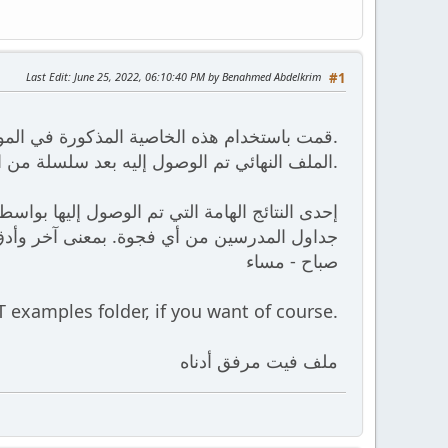
Last Edit
: June 25, 2022, 06:10:40 PM by Benahmed Abdelkrim
#1
قمت باستخدام هذه الخاصية المذكورة في الموضوع أعلاه. لقد تم الحصول على جداول زمنية مثالية ومرضية جدا.
الملف النهائي تم الوصول إليه بعد سلسلة من القفل والفتح تخللتها إضافة قيود زمنية لتوجيه البرنامج نحو الحل المرغوب فيه.
إحدى النتائج الهامة التي تم الوصول إليها ب
صباح - مساء
ET examples folder, if you want of course.
ملف فيت مرفق أدناه