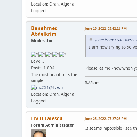
Location: Oran, Algeria
Logged
Benahmed
June 25, 2022, 05:42:26 PM
Abdelkrim
Quote from: Liviu Lalescu
Moderator
I am now trying to solve
Level 5
Posts: 1,804
Please let me know when you
The most beautiful is the
simple
B.A/krim
Location: Oran, Algeria
Logged
Liviu Lalescu
June 25, 2022, 07:27:23 PM
Forum Administrator
It seems impossible - see t