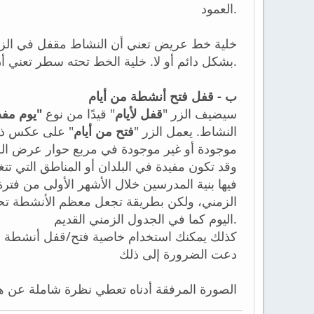
العمود.
خلية خط عريض تعني أن النشاط مقفل في الزمن،
بشكل دائم أو لا. خلية الخط تحته سطر تعني أن النشاط له قيد يوم مفضل (بأي وزن).
ب - قفل فتح أنشطة من أيام
سيضيف الزر "
قفل لأيام
" قيدًا من نوع
يوم مف"
النشاط. يعمل الزر "
فتح من أيام
على عكس ذلك "
موجودة أو غير موجودة في مربع حوار عرض الج).
فيها بنية المدرسين خلال الأشهر الأولى من فتر
الزمني، ولكن بطريقة تجعل معظم الأنشطة تحاف
اليوم كما في الجدول الزمني القديم.
كذلك يمكنك استخدام خاصية فتح/قفل أنشطة من 
دعت الضرورة إلى ذلك
الصورة المرفقة أدناه تعطي نظرة شاملة عن هذ