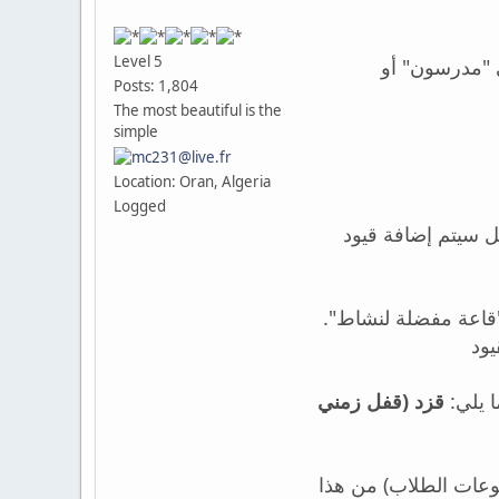
Level 5
 "مدرسون" أو
Posts: 1,804
The most beautiful is the
simple
Location: Oran, Algeria
Logged
يمكنك اختيار نشاط واحد أو أكثر في الجدول و تبديل قفل/فتح أنشطة في الزمن والمكان أو كليهما. بهذا الشكل سيتم إضافة قيود
وع "قاعة مفضلة لنشاط
ما يلي
قزد
(قفل زمني
موعات الطلاب) من هذا