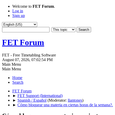
Welcome to
FET Forum
.
Log in
Sign up
FET Forum
FET - Free Timetabling Software
August 07, 2026, 07:02:54 PM
Main Menu
Main Menu
Home
Search
FET Forum
►
FET Support (International)
►
Spanish / Español
(Moderator:
llantones
)
►
Cómo bloquear una materia en ciertas horas de la semana?.