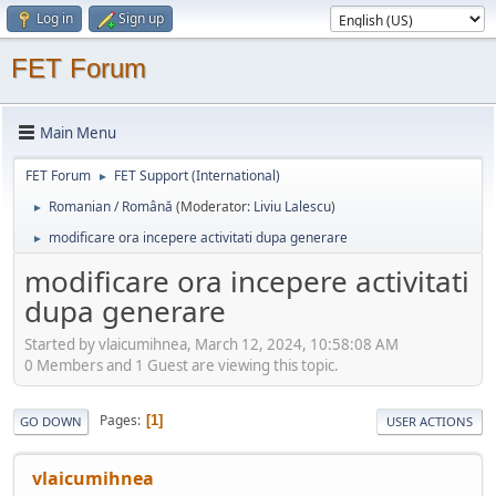
Log in
Sign up
FET Forum
Main Menu
FET Forum
FET Support (International)
►
Romanian / Română
(Moderator:
Liviu Lalescu
)
►
modificare ora incepere activitati dupa generare
►
modificare ora incepere activitati
dupa generare
Started by vlaicumihnea, March 12, 2024, 10:58:08 AM
0 Members and 1 Guest are viewing this topic.
Pages
1
GO DOWN
USER ACTIONS
vlaicumihnea