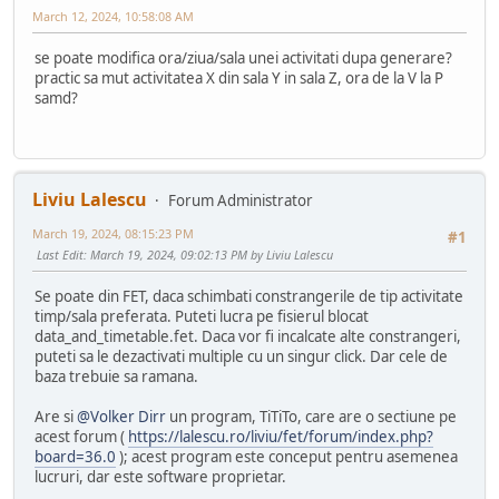
March 12, 2024, 10:58:08 AM
se poate modifica ora/ziua/sala unei activitati dupa generare?
practic sa mut activitatea X din sala Y in sala Z, ora de la V la P
samd?
Liviu Lalescu
Forum Administrator
March 19, 2024, 08:15:23 PM
#1
Last Edit
: March 19, 2024, 09:02:13 PM by Liviu Lalescu
Se poate din FET, daca schimbati constrangerile de tip activitate
timp/sala preferata. Puteti lucra pe fisierul blocat
data_and_timetable.fet. Daca vor fi incalcate alte constrangeri,
puteti sa le dezactivati multiple cu un singur click. Dar cele de
baza trebuie sa ramana.
Are si
@Volker Dirr
un program, TiTiTo, care are o sectiune pe
acest forum (
https://lalescu.ro/liviu/fet/forum/index.php?
board=36.0
); acest program este conceput pentru asemenea
lucruri, dar este software proprietar.