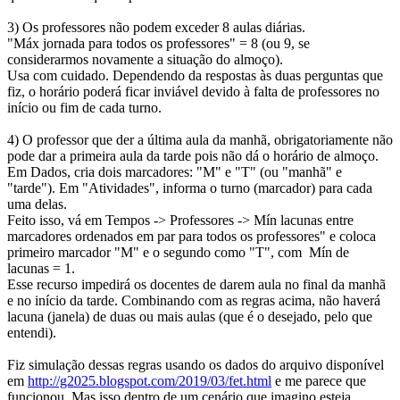
3) Os professores não podem exceder 8 aulas diárias.
"Máx jornada para todos os professores" = 8 (ou 9, se
considerarmos novamente a situação do almoço).
Usa com cuidado. Dependendo da respostas às duas perguntas que
fiz, o horário poderá ficar inviável devido à falta de professores no
início ou fim de cada turno.
4) O professor que der a última aula da manhã, obrigatoriamente não
pode dar a primeira aula da tarde pois não dá o horário de almoço.
Em Dados, cria dois marcadores: "M" e "T" (ou "manhã" e
"tarde"). Em "Atividades", informa o turno (marcador) para cada
uma delas.
Feito isso, vá em Tempos -> Professores -> Mín lacunas entre
marcadores ordenados em par para todos os professores" e coloca
primeiro marcador "M" e o segundo como "T", com Mín de
lacunas = 1.
Esse recurso impedirá os docentes de darem aula no final da manhã
e no início da tarde. Combinando com as regras acima, não haverá
lacuna (janela) de duas ou mais aulas (que é o desejado, pelo que
entendi).
Fiz simulação dessas regras usando os dados do arquivo disponível
em
http://g2025.blogspot.com/2019/03/fet.html
e me parece que
funcionou. Mas isso dentro de um cenário que imagino esteja