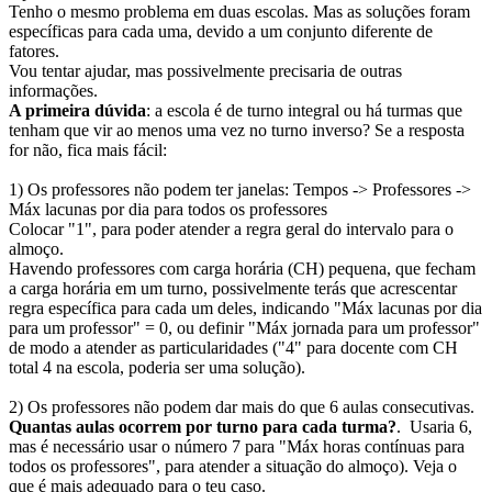
Tenho o mesmo problema em duas escolas. Mas as soluções foram
específicas para cada uma, devido a um conjunto diferente de
fatores.
Vou tentar ajudar, mas possivelmente precisaria de outras
informações.
A primeira dúvida
: a escola é de turno integral ou há turmas que
tenham que vir ao menos uma vez no turno inverso? Se a resposta
for não, fica mais fácil:
1) Os professores não podem ter janelas: Tempos -> Professores ->
Máx lacunas por dia para todos os professores
Colocar "1", para poder atender a regra geral do intervalo para o
almoço.
Havendo professores com carga horária (CH) pequena, que fecham
a carga horária em um turno, possivelmente terás que acrescentar
regra específica para cada um deles, indicando "Máx lacunas por dia
para um professor" = 0, ou definir "Máx jornada para um professor"
de modo a atender as particularidades ("4" para docente com CH
total 4 na escola, poderia ser uma solução).
2) Os professores não podem dar mais do que 6 aulas consecutivas.
Quantas aulas ocorrem por turno para cada turma?
. Usaria 6,
mas é necessário usar o número 7 para "Máx horas contínuas para
todos os professores", para atender a situação do almoço). Veja o
que é mais adequado para o teu caso.