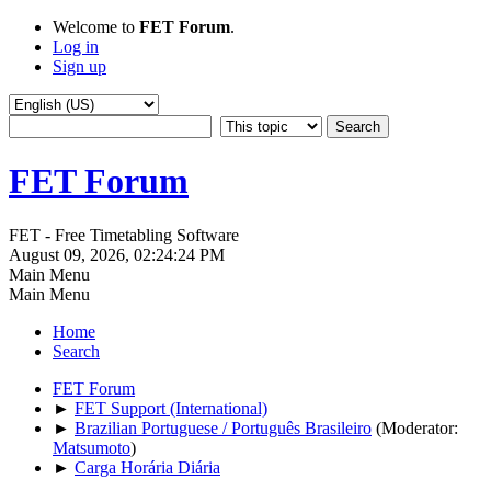
Welcome to
FET Forum
.
Log in
Sign up
FET Forum
FET - Free Timetabling Software
August 09, 2026, 02:24:24 PM
Main Menu
Main Menu
Home
Search
FET Forum
►
FET Support (International)
►
Brazilian Portuguese / Português Brasileiro
(Moderator:
Matsumoto
)
►
Carga Horária Diária