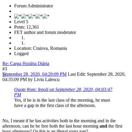
Forum Administrator
Level 5
Posts: 12,361
FET author and forum moderator
Location: Craiova, Romania
Logged
Re: Carga Horária Diária
#3
September 28, 2020, 04:20:09 PM
Last Edit
: September 28, 2020,
04:35:09 PM by Liviu Lalescu
Quote from: fepoli on September 28, 2020, 04:03:47
PM
Yes, if he is in the last class of the morning, he must
have a gap in the first class of the afternoon.
No, I meant if he has activities both in the morning and in the
afternoon, can he be free both the last hour morning
and
the first
hour afternoon? Or this is an illegal extra gap?