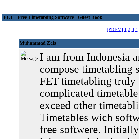
FET - Free Timetabling Software - Guest Book
[PREV]
1
2
3
4
Muhammad Zais
I am from Indonesia a
compose timetabling s
FET timetabling truly 
complicated timetable.
exceed other timetabl
Timetables wich softw
free softwere. Initiall