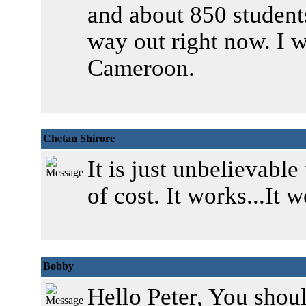
and about 850 students 
way out right now. I w
Cameroon.
Chetan Shirore
It is just unbelievable
of cost. It works...It w
Bobby
Hello Peter, You shoul