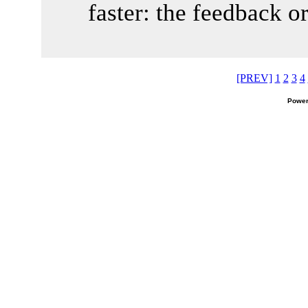
faster: the feedback o
[PREV]
1
2
3
4
Power